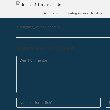
Home
Irmingard von Freyberg​
huldigung_weinprinzessin
Schreibe einen Kommentar